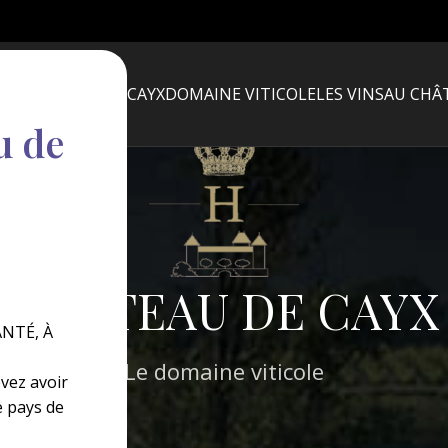
LE CHATEAU DE CAYX
DOMAINE VITICOLE
LES VINS
AU CHÂ
u de
CHÂTEAU DE CAYX
NTÉ, À
Le domaine viticole
evez avoir
e pays de