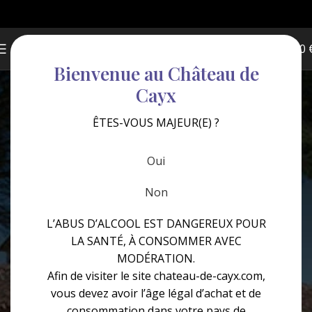
0
MENU
0,00
Bienvenue au Château de
Cayx
ÊTES-VOUS MAJEUR(E) ?
Oui
CHÂTEAU DE CAYX
Non
Contact
L’ABUS D’ALCOOL EST DANGEREUX POUR
LA SANTÉ, À CONSOMMER AVEC
MODÉRATION.
Afin de visiter le site chateau-de-cayx.com,
vous devez avoir l’âge légal d’achat et de
consommation dans votre pays de