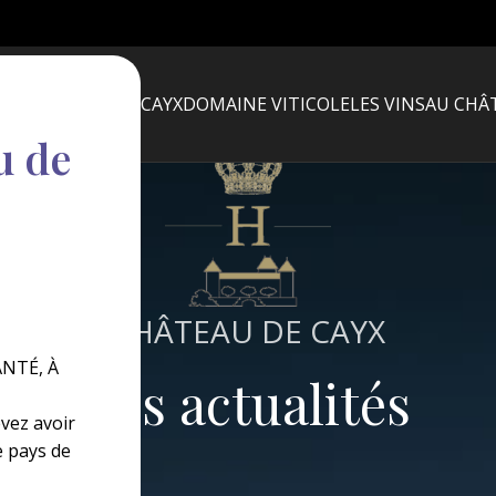
LE CHATEAU DE CAYX
DOMAINE VITICOLE
LES VINS
AU CHÂ
u de
CHÂTEAU DE CAYX
NTÉ, À
Les actualités
evez avoir
e pays de