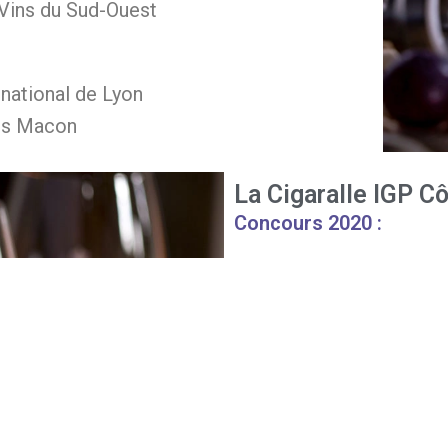
Vins du Sud-Ouest
national de Lyon
rs Macon
La Cigaralle IGP C
Concours 2020 :
Millésime 2019 – Médail
Paris
Concours 2018
Millésime 2017 – Médail
Paris