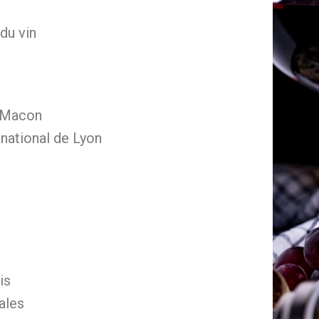
du vin
s Macon
national de Lyon
is
ales